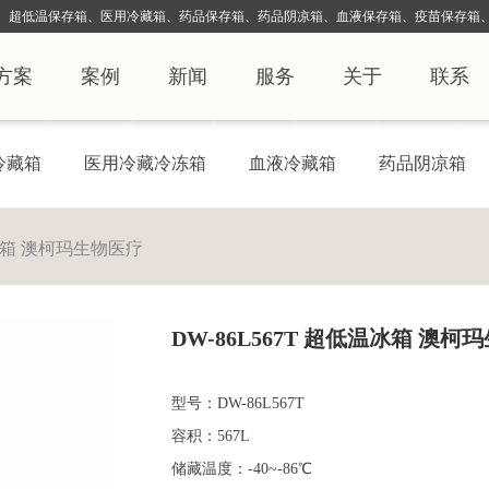
、超低温保存箱、医用冷藏箱、药品保存箱、药品阴凉箱、血液保存
箱、疫苗保存箱、
方案
案例
新闻
服务
关于
联系
冷藏箱
医用冷藏冷冻箱
血液冷藏箱
药品阴凉箱
温冰箱 澳柯玛生物医疗
DW-86L567T 超低温冰箱 澳柯
型号：DW-86L567T
容积：567L
储藏温度：-40~-86℃