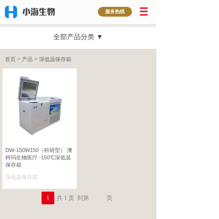
服务热线
全部产品分类 ▼
>
>
首页
产品
深低温保存箱
DW-150W150（科研型） 澳
柯玛生物医疗 -150℃深低温
保存箱
深低温保存箱
市场价:
1
共
1
页
到第
页