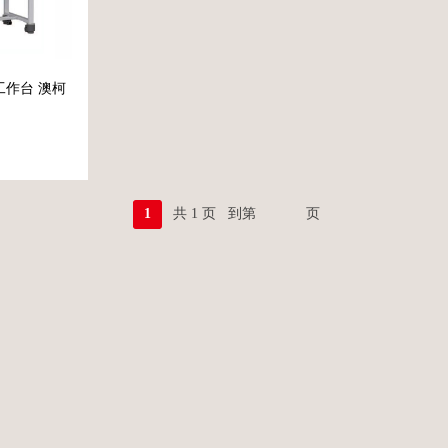
净工作台 澳柯
1
共
1
页
到第
页